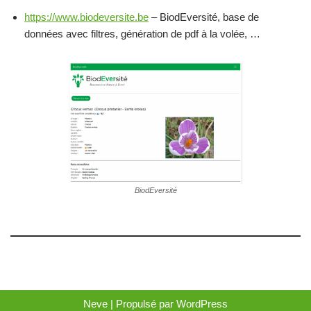
https://www.biodeversite.be
– BiodEversité, base de
données avec filtres, génération de pdf à la volée, …
BiodEversité
Neve
| Propulsé par
WordPress